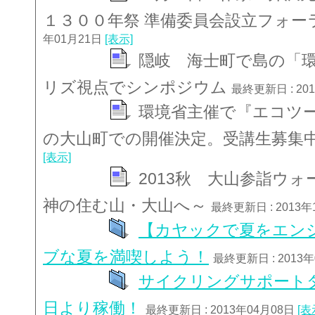
１３００年祭 準備委員会設立フォー
年01月21日
[表示]
隠岐 海士町で島の「
リズ視点でシンポジウム
最終更新日 : 20
環境省主催で『エコツ
の大山町での開催決定。受講生募集
[表示]
2013秋 大山参詣ウ
神の住む山・大山へ～
最終更新日 : 2013年
【カヤックで夏をエン
ブな夏を満喫しよう！
最終更新日 : 2013
サイクリングサポート
日より稼働！
最終更新日 : 2013年04月08日
[表