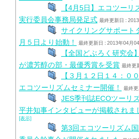
【4月5日】エコツーリズム
実行委員会事務局発足式
最終更新日 : 201
サイクリングサポート
月５日より始動！
最終更新日 : 2013年04月0
【全国どぶろく研究会】
が濃芳醇の部・最優秀賞を受賞
最終更新
【３月１２日１４：０
エコツーリズムセミナー開催！
最終更新
JES季刊誌ECOツーリ
平井知事インタビューが掲載されま
[表示]
第3回エコツーリズム国