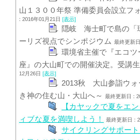
山１３００年祭 準備委員会設立フ
: 2016年01月21日
[表示]
隠岐 海士町で島の「
ーリズ視点でシンポジウム
最終更新日 
環境省主催で『エコツ
座』の大山町での開催決定。受講
12月26日
[表示]
2013秋 大山参詣ウ
き神の住む山・大山へ～
最終更新日 : 2
【カヤックで夏をエン
ィブな夏を満喫しよう！
最終更新日 : 2
サイクリングサポート