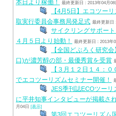
本日より稼働！
最終更新日 : 2013年04月0
【4月5日】エコツーリズム
取実行委員会事務局発足式
最終更新日 :
サイクリングサポート
４月５日より始動！
最終更新日 : 2013年
【全国どぶろく研究会
口)が濃芳醇の部・最優秀賞を受賞
【３月１２日１４：０
でエコツーリズムセミナー開催！
JES季刊誌ECOツー
に平井知事インタビューが掲載さ
月04日
[表示]
第3回エコツーリズム国