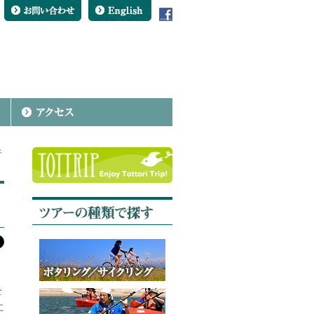
行
全
に