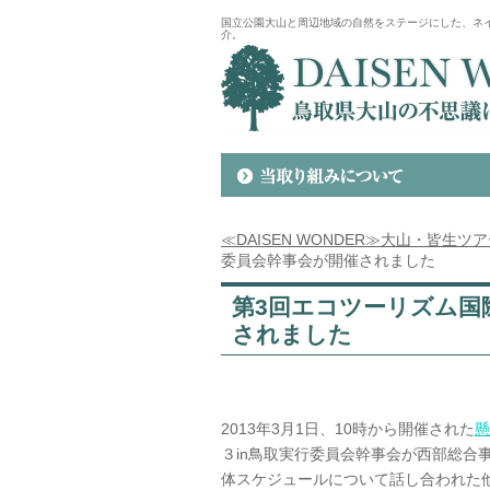
国立公園大山と周辺地域の自然をステージにした、ネ
介。
≪DAISEN WONDER≫大山・皆生ツ
委員会幹事会が開催されました
第3回エコツーリズム国
されました
2013年3月1日、10時から開催された
懸
３in鳥取実行委員会幹事会が西部総合
体スケジュールについて話し合われた