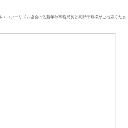
日本エコツーリズム協会の佐藤年秋事務局長と高野千鶴様がご出席くださ