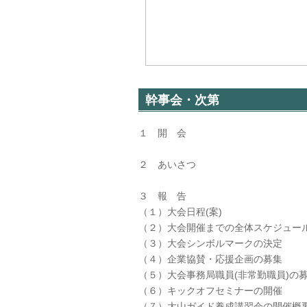
幹事会・次第
１ 開 会
２ あいさつ
３ 報 告
（１）大会日程(案)
（２）大会開催までの全体スケジュール
（３）大会シンボルマークの決定
（４）企業協賛・応援企画の募集
（５）大会事務局職員(非常勤職員)の
（６）キックオフセミナーの開催
（７）大山ガイド養成講習会の開催概