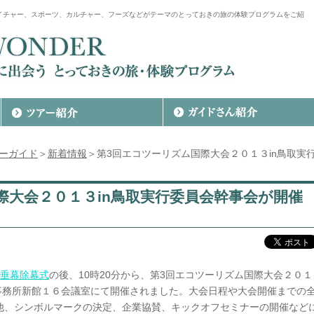
イチャー、スポーツ、カルチャー、フーズなどがテーマのとっておきの旅の体験プログラムをご紹
アーガイド
＞
新着情報
＞第3回エコツーリズム国際大会２０１３in鳥取実
際大会２０１３in鳥取実行委員会幹事会が開催
垂幕除幕式
の後、10時20分から、第3回エコツーリズム国際大会２０１
事務所新館１６会議室にて開催されました。大会日程や大会開催までの
他、シンボルマークの決定、企業協賛、キックオフセミナーの開催など