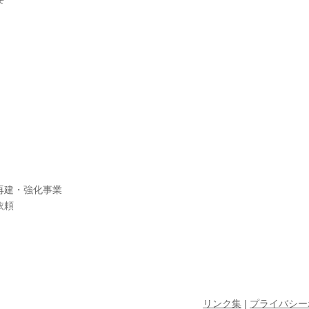
再建・強化事業
依頼
リンク集
|
プライバシー