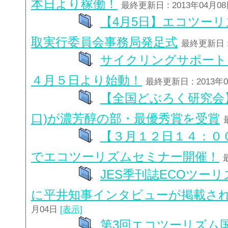
本日より稼働！
最終更新日 : 2013年04月0
【4月5日】エコツーリズム
取実行委員会事務局発足式
最終更新日 :
サイクリングサポート
４月５日より始動！
最終更新日 : 2013年
【全国どぶろく研究会
口)が濃芳醇の部・最優秀賞を受賞
【３月１２日１４：０
でエコツーリズムセミナー開催！
JES季刊誌ECOツー
に平井知事インタビューが掲載さ
月04日
[表示]
第3回エコツーリズム国