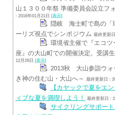
山１３００年祭 準備委員会設立フ
: 2016年01月21日
[表示]
隠岐 海士町で島の「
ーリズ視点でシンポジウム
最終更新日 
環境省主催で『エコツ
座』の大山町での開催決定。受講
12月26日
[表示]
2013秋 大山参詣ウ
き神の住む山・大山へ～
最終更新日 : 2
【カヤックで夏をエン
ィブな夏を満喫しよう！
最終更新日 : 2
サイクリングサポート