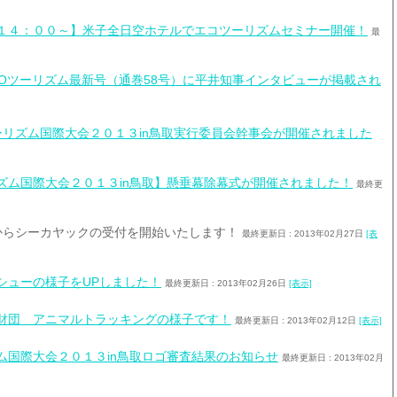
１４：００～】米子全日空ホテルでエコツーリズムセミナー開催！
最
ECOツーリズム最新号（通巻58号）に平井知事インタビューが掲載され
ーリズム国際大会２０１３in鳥取実行委員会幹事会が開催されました
ズム国際大会２０１３in鳥取】懸垂幕除幕式が開催されました！
最終更
からシーカヤックの受付を開始いたします！
最終更新日 : 2013年02月27日
[表
シューの様子をUPしました！
最終更新日 : 2013年02月26日
[表示]
財団 アニマルトラッキングの様子です！
最終更新日 : 2013年02月12日
[表示]
ム国際大会２０１３in鳥取ロゴ審査結果のお知らせ
最終更新日 : 2013年02月