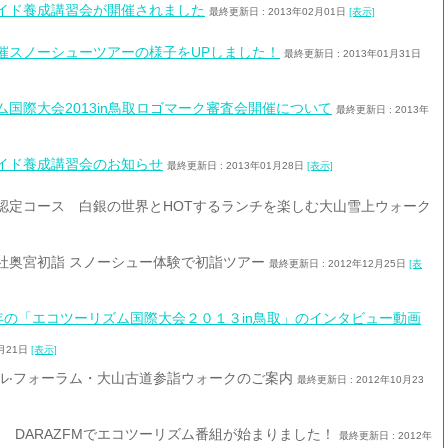
イド養成講習会が開催されました
最終更新日 : 2013年02月01日
[表示]
催スノーシューツアーの様子をUPしました！
最終更新日 : 2013年01月31日
ム国際大会2013in鳥取ロゴマーク審査会開催について
最終更新日 : 2013年
イド養成講習会のお知らせ
最終更新日 : 2013年01月28日
[表示]
認定コース 白銀の世界とHOTするランチを楽しむ大山雪上ウォーク
社奥宮初詣 スノーシュー体験で初詣ツアー
最終更新日 : 2012年12月25日
[表
で来年の「エコツーリズム国際大会２０１３in鳥取」のインタビュー動画
2月21日
[表示]
ル‧フォーラム・大山古道参詣ウォークのご案内
最終更新日 : 2012年10月23
月～ DARAZFMでエコツーリズム番組が始まりました！
最終更新日 : 2012年