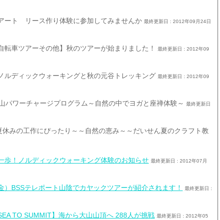
アート リース作り体験に参加してみませんか
最終更新日 : 2012年09月24日
自転車ツアーその他】秋のツアーが始まりました！
最終更新日 : 2012年09
ノルディックウォーキングと秋の元谷トレッキング
最終更新日 : 2012年09
大山パワーチャージプログラム～自然の中でヨガと座禅体験～
最終更新日
】夏休みの工作にぴったり～～自然の恵み～～だいせん夏のクラフト教
一歩！ノルディックウォーキング体験のお知らせ
最終更新日 : 2012年07月
金）BSSテレポート山陰でカヤックツアーが紹介されます！
最終更新日 :
EA TO SUMMIT】海から大山山頂へ 288人が挑戦
最終更新日 : 2012年05