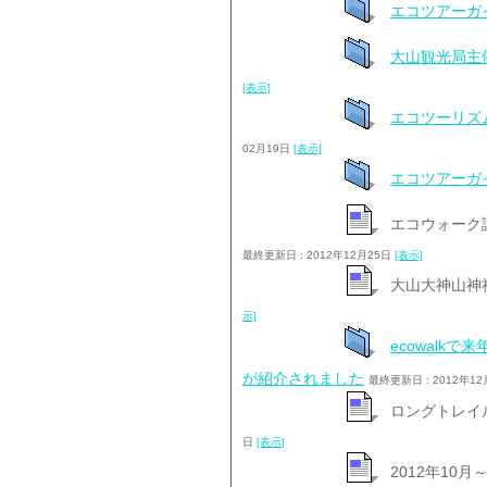
エコツアーガ
大山観光局主
[表示]
エコツーリズ
02月19日
[表示]
エコツアーガ
エコウォーク
最終更新日 : 2012年12月25日
[表示]
大山大神山神
示]
ecowalk
が紹介されました
最終更新日 : 2012年1
ロングトレイ
日
[表示]
2012年10