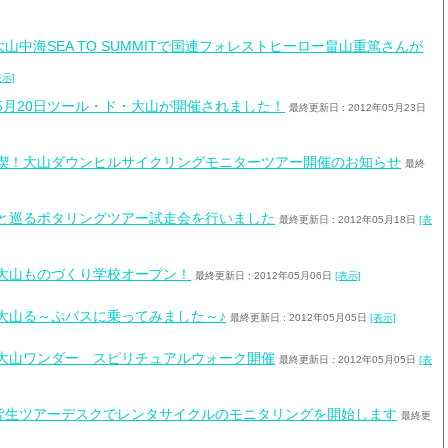
大山中海SEA TO SUMMITで国連フォレストヒーロー畠山重篤さんが
表示]
5月20日ツール・ド・大山が開催されました！
最終更新日 : 2012年05月23日
喫！大山ダウンヒルサイクリングモニターツアー開催のお知らせ
最終
と巡るポタリングツアー試走会を行いました
最終更新日 : 2012年05月18日
[表
大山ものづくり学校オープン！
最終更新日 : 2012年05月06日
[表示]
大山る～ぷバスに乗ってみました～♪
最終更新日 : 2012年05月05日
[表示]
大山ワンダー スピリチュアルウォーク開催
最終更新日 : 2012年05月05日
[表
皆生ツアーデスクでレンタサイクルのモニタリングを開始します
最終更