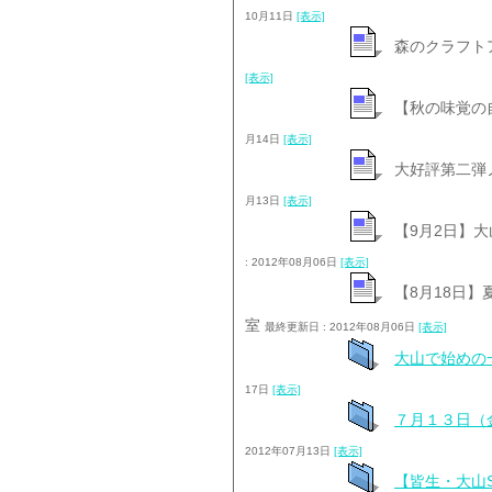
10月11日
[表示]
森のクラフト
[表示]
【秋の味覚の
月14日
[表示]
大好評第二弾
月13日
[表示]
【9月2日】
: 2012年08月06日
[表示]
【8月18日
室
最終更新日 : 2012年08月06日
[表示]
大山で始めの
17日
[表示]
７月１３日（
2012年07月13日
[表示]
【皆生・大山S