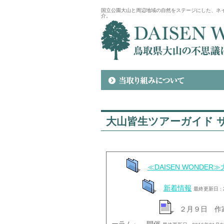
国立公園大山と周辺地域の自然をステージにした、ネ
介。
大山皆生ツアーガイド 
≪DAISEN WONDE
新着情報
最終更新日 : 
２月９日 作