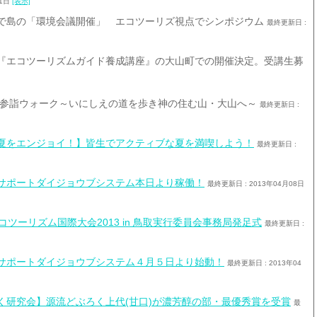
21日
[表示]
で島の「環境会議開催」 エコツーリズ視点でシンポジウム
最終更新日 :
『エコツーリズムガイド養成講座』の大山町での開催決定。受講生募
大山参詣ウォーク～いにしえの道を歩き神の住む山・大山へ～
最終更新日 :
夏をエンジョイ！】皆生でアクティブな夏を満喫しよう！
最終更新日 :
サポートダイジョウブシステム本日より稼働！
最終更新日 : 2013年04月08日
コツーリズム国際大会2013 in 鳥取実行委員会事務局発足式
最終更新日 :
サポートダイジョウブシステム４月５日より始動！
最終更新日 : 2013年04
く研究会】源流どぶろく上代(甘口)が濃芳醇の部・最優秀賞を受賞
最