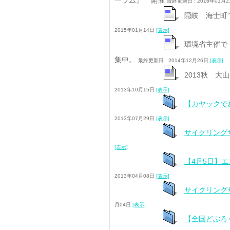
ーラム』 開催
最終更新日 : 2016年01月
隠岐 海士町
2015年01月14日
[表示]
環境省主催で
集中。
最終更新日 : 2014年12月26日
[表示]
2013秋 
2013年10月15日
[表示]
【カヤックで
2013年07月29日
[表示]
サイクリング
[表示]
【4月5日】エ
2013年04月08日
[表示]
サイクリング
月04日
[表示]
【全国どぶろ