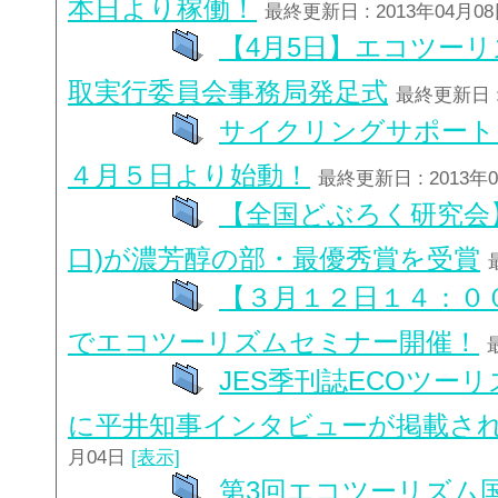
本日より稼働！
最終更新日 : 2013年04月0
【4月5日】エコツーリズム
取実行委員会事務局発足式
最終更新日 :
サイクリングサポート
４月５日より始動！
最終更新日 : 2013年
【全国どぶろく研究会
口)が濃芳醇の部・最優秀賞を受賞
【３月１２日１４：０
でエコツーリズムセミナー開催！
JES季刊誌ECOツー
に平井知事インタビューが掲載さ
月04日
[表示]
第3回エコツーリズム国