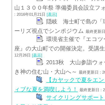
山１３００年祭 準備委員会設立フ
: 2016年01月21日
[表示]
隠岐 海士町で島の「
ーリズ視点でシンポジウム
最終更新日 
環境省主催で『エコツ
座』の大山町での開催決定。受講
12月26日
[表示]
2013秋 大山参詣ウ
き神の住む山・大山へ～
最終更新日 : 2
【カヤックで夏をエン
ィブな夏を満喫しよう！
最終更新日 : 2
サイクリングサポート